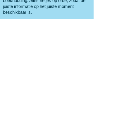
boekhouding. Alles netjes op orde, zodat de
juiste informatie op het juiste moment
beschikbaar is.
VMK Administratie & Advies zorgt voor die
goede boekhouding per maand of kwartaal.
Voor een vaste prijs per maand, zodat u weet
waar u aan toe bent.
Jaarlijks zorgen wij voor een jaarrekening en
alle bijbehorende aangiften, zoals BTW,
Inkomstenbelasting en/of
Vennootschapsbelasting.
Zo nodig versturen wij de jaarrekening naar
uw financiers en als u dat prettig vindt geven
we ook aan hen nog een onderbouwing.
Zonder goede boekhouding geen succesvolle
onderneming. Met slechts de cijfers zijn we er
nog niet.