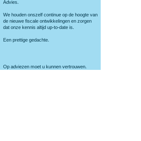
Advies.
We houden onszelf continue op de hoogte van
de nieuwe fiscale ontwikkelingen en zorgen
dat onze kennis altijd up-to-date is.
Een prettige gedachte.
Op adviezen moet u kunnen vertrouwen.
Wanneer wij u dus adviseren, doen we dit
gedegen.
Dat betekent natuurlijk niet dat wij altijd ver
binnen de lijntjes kleuren. Juist door op een
andere manier naar de zaken te kijken, brengt
dit andere inzichten mee. Inzichten die het
advies beter en geschikter maken: voor u.
Tevens mag u van ons verwachten dat wij u
pro-actief adviseren en u daarmee kunnen