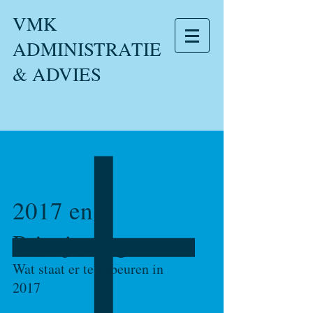
VMK
ADMINISTRATIE
& ADVIES
2017 en
Prinsjesdag
Wat staat er te gebeuren in
2017