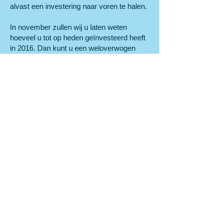
alvast een investering naar voren te halen.
In november zullen wij u laten weten
hoeveel u tot op heden geïnvesteerd heeft
in 2016. Dan kunt u een weloverwogen
keuze maken.
Prinsjesdagspecial
Bent u nieuwsgierig wat er allemaal gaat
veranderen, druk dan op de knop voor de
volledige Prinsjesdag special van het RB.
BTW teruggaaf bij niet
betaalde facturen
wordt sneller en
gemakkelijker.